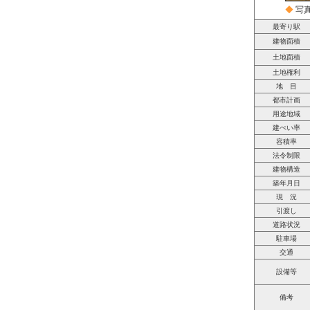
◆
写
最寄り駅
建物面積
土地面積
土地権利
地 目
都市計画
用途地域
建ぺい率
容積率
法令制限
建物構造
築年月日
現 況
引渡し
道路状況
駐車場
交通
設備等
備考