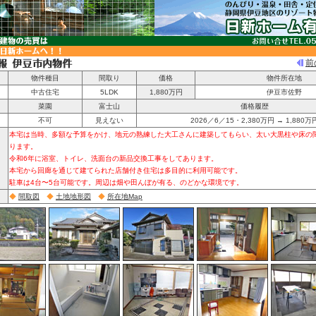
前
物件種目
間取り
価格
物件所在地
中古住宅
5LDK
1,880万円
伊豆市佐野
菜園
富士山
価格履歴
不可
見えない
2026／6／15・2,380万円 → 1,880万
本宅は当時、多額な予算をかけ、地元の熟練した大工さんに建築してもらい、太い大黒柱や床の
ります。
令和6年に浴室、トイレ、洗面台の新品交換工事をしてあります。
本宅から回廊を通じて建てられた店舗付き住宅は多目的に利用可能です。
駐車は4台〜5台可能です。周辺は畑や田んぼが有る、のどかな環境です。
◆
間取図
◆
土地地形図
◆
所在地Map