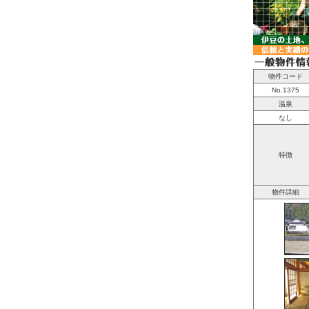
物件
コード
No.1375
温泉
なし
特徴
物件詳細