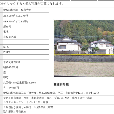
真をクリックすると拡大写真がご覧になれます。
伊豆箱根鉄道・修善寺駅
2
253.95m
（131.79坪）
2
435.70m
（76.81坪）
所有権
宅地
非線引区域
−
60％
20
0％
−
木造瓦葺2階建
昭和63年1月
空
即可
北西側4.8m公道接面38.10m
有：4〜5台可
伊豆箱根鉄道駿豆線「修善寺」駅3.9km車8分、伊豆中央道修善寺ICより車で約10分
電気：東京電力 水道：市営上水道 ガス：プロパンガス 排水：公共下水道
システムキッチン・トイレ2ヶ所・縁側
＊
店舗付き住宅と回廊は、平成1年頃に増築
取引形態：専任媒介