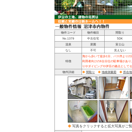
物件
コード
物件種目
間取り
No.1379
中古住宅
5DK
温泉
菜園
富士山
なし
不可
見えない
海から歩いて徒歩1分、バス停より2分
特徴
利用者向けの6台分位の駐車場があり
りやダイビングや伊豆の拠点として
物件詳細
◆
間取り
◆
地積測量図
◆
所在地
◆
写真をクリックすると拡大写真がご