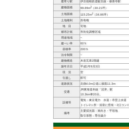
最寄り駅
伊豆箱根鉄道駿豆線・修善寺駅
2
建物面積
99.89m
（30.21坪）
2
土地面積
115.25m
（34.86坪）
土地権利
所有権
地 目
宅地
都市計画
市街化調整区域
用途地域
−
建ぺい率
60％
容積率
200％
法令制限
−
建物構造
木造瓦葺2階建
築年月日
平成1年9月3日
現 況
空
引渡し
即可
道路状況
北側4.0m公道に接面11.3m
JR東海道本線「沼津」駅
交通
10.3km車20分。
電気：東京電力 水道：市営上水道
設備等
トイレ2ヶ所・浴室に窓有・2口コン
主要採光面：南向き・平坦地
備考
取引形態：専任媒介